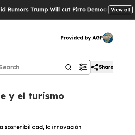
rs Trump Will cut Pirro
Democratic Socialists o
View all
Provided by AGP
Share
e y el turismo
 sostenibilidad, la innovación