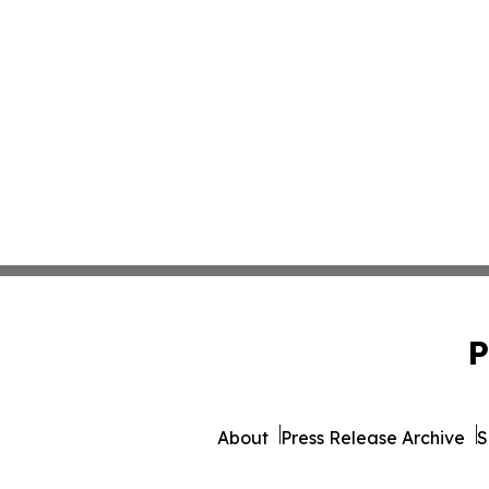
P
About
Press Release Archive
S
© 1995-2026 Newsmatics 