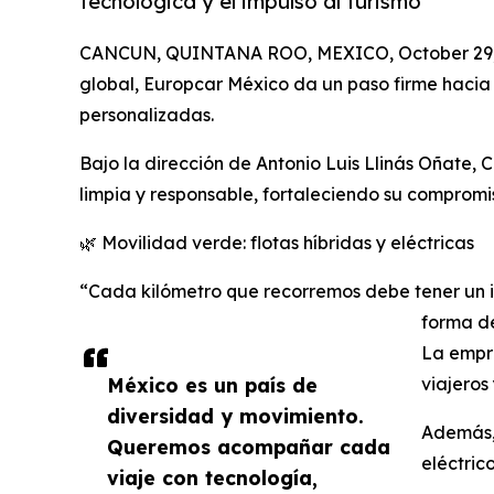
tecnológica y el impulso al turismo
CANCUN, QUINTANA ROO, MEXICO, October 29,
global, Europcar México da un paso firme hacia 
personalizadas.
Bajo la dirección de Antonio Luis Llinás Oñate,
limpia y responsable, fortaleciendo su compromiso
🌿 Movilidad verde: flotas híbridas y eléctricas
“Cada kilómetro que recorremos debe tener un im
forma de
La empre
México es un país de
viajeros
diversidad y movimiento.
Además,
Queremos acompañar cada
eléctric
viaje con tecnología,