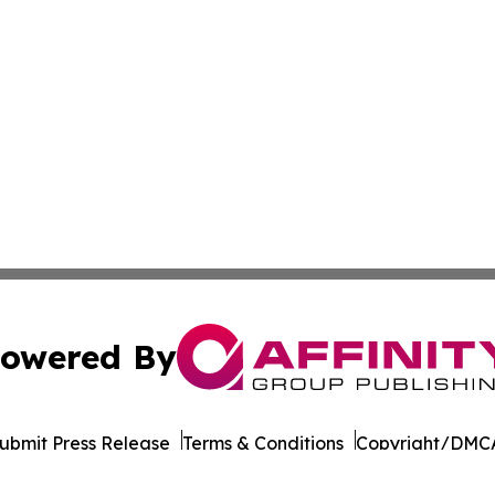
owered By
ubmit Press Release
Terms & Conditions
Copyright/DMCA
Inc. dba Affinity Group Publishing & Sci-Tech News Netwo